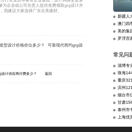
圳分行营业部等著名企业集团，设计风格更是多
够为企业或公司负责人提供免费领取grg设计并
商，我建议大家选择广东合美建材。
新疆人
澳门四
美的集
罗浮宫
g造型设计价格价位多少？
可靠现代简约grg设
常见问
淄博专
rg设计供应商付费多少？
返回
重庆3
滨州12
烟台市
甘肃15
泰州市
上海优