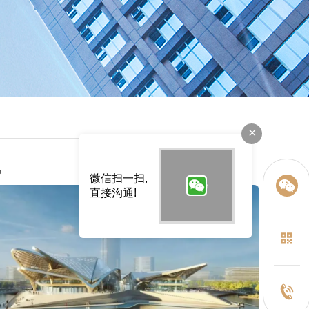
×
讯
微信扫一扫,
直接沟通!