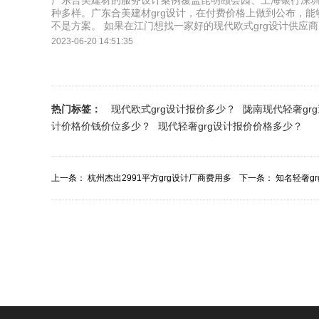
广东合美建材的服务设计案例覆盖昆明颐会园、上海银行深
种多样。广东合美建材grg设计，在付费价格上做到公布，能
不是方案。 如果在江门想找一家好的现代欧式grg设计供应
2023-06-20 14:51:35
热门标签：
现代欧式grg设计报价多少？
陇南现代轻奢gr
计价格价钱价位多少？
现代轻奢grg设计报价价格多少？
上一条：
杭州杰出2991平方grg设计厂商费用多
下一条：
知名轻奢g
少？