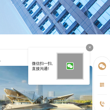
×
讯
微信扫一扫,
直接沟通!