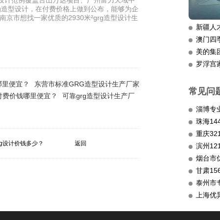
务设计范例覆盖台山万达项目、广州富力天域中
rg造型设计，在付费价格上做到公布，能够为企
京市想找一家优质的2930米²grg造型设计生
新疆人
澳门四
美的集
罗浮宫
哪里便宜？
东营市标准GRG造型设计生产厂家
常见问
付费价钱哪里便宜？
可靠grg造型设计生产厂
淄博专
重庆3
rg设计价钱多少？
返回
滨州12
烟台市
甘肃15
泰州市
上海优