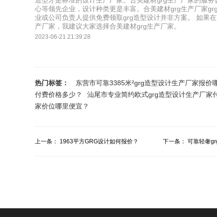
造型才是标准的设计生产厂家。合美建材grg生产厂家的服
心等领先企业，设计种类更是丰富。合美建材grg生产厂家g
业或公司负责人提供免费领取grg造型设计并非方案。 如果在南
产厂家，我建议大家选择合美建材grg生产厂家。
2023-06-21 21:39:28
热门标签：
东营市可靠3385米²grg造型设计生产厂家报价
付费价格多少？
汕尾市专业简约欧式grg造型设计生产厂家
家价位哪里便宜？
上一条：
1963平方GRG设计如何报价？
下一条：
可靠轻奢g