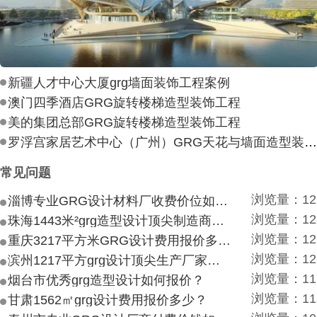
新疆人才中心大厦grg墙面装饰工程案例
澳门四季酒店GRG旋转楼梯造型装饰工程
美的集团总部GRG旋转楼梯造型装饰工程
罗浮宫家居艺术中心（广州）GRG天花与墙面造型装饰工
常见问题
浏览量：12
淄博专业GRG设计材料厂收费价位如何？
浏览量：12
珠海1443米²grg造型设计顶尖制造商付费付费多少？
浏览量：12
重庆3217平方米GRG设计费用报价多少？
浏览量：12
滨州1217平方grg设计顶尖生产厂家价目如何？
浏览量：11
烟台市优秀grg造型设计如何报价？
浏览量：11
甘肃1562㎡grg设计费用报价多少？