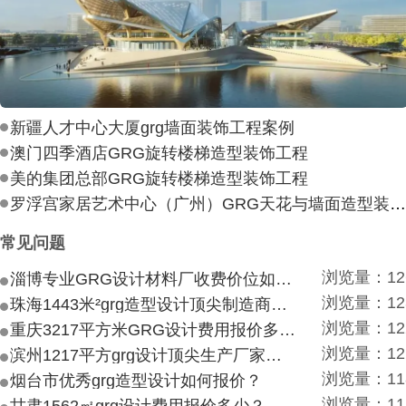
新疆人才中心大厦grg墙面装饰工程案例
澳门四季酒店GRG旋转楼梯造型装饰工程
美的集团总部GRG旋转楼梯造型装饰工程
罗浮宫家居艺术中心（广州）GRG天花与墙面造型装饰工
常见问题
浏览量：12
淄博专业GRG设计材料厂收费价位如何？
浏览量：12
珠海1443米²grg造型设计顶尖制造商付费付费多少？
浏览量：12
重庆3217平方米GRG设计费用报价多少？
浏览量：12
滨州1217平方grg设计顶尖生产厂家价目如何？
浏览量：11
烟台市优秀grg造型设计如何报价？
浏览量：11
甘肃1562㎡grg设计费用报价多少？