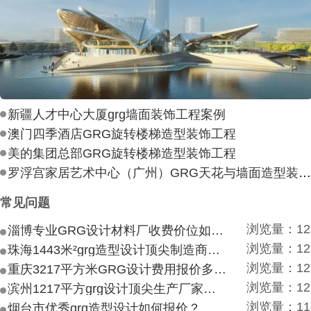
新疆人才中心大厦grg墙面装饰工程案例
澳门四季酒店GRG旋转楼梯造型装饰工程
美的集团总部GRG旋转楼梯造型装饰工程
罗浮宫家居艺术中心（广州）GRG天花与墙面造型装饰工
常见问题
浏览量：12
淄博专业GRG设计材料厂收费价位如何？
浏览量：12
珠海1443米²grg造型设计顶尖制造商付费付费多少？
浏览量：12
重庆3217平方米GRG设计费用报价多少？
浏览量：12
滨州1217平方grg设计顶尖生产厂家价目如何？
浏览量：11
烟台市优秀grg造型设计如何报价？