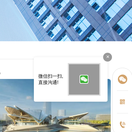
×
讯
微信扫一扫,
直接沟通!