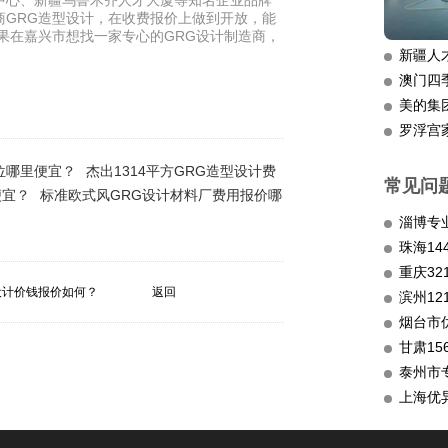
中心、新疆乌鲁木齐人才大厦等知名企业品牌
商GRG造型设计，在收费报价上做到开放，能
果在嘉兴市想找一家专心的GRG设计制造商，
新疆人
澳门四
美的集
罗浮宫
位哪里便宜？
杰出1314平方GRG造型设计费
常见问
便宜？
标准欧式风GRG设计材料厂费用报价哪
淄博专
重庆3
设计价钱报价如何？
返回
滨州12
烟台市
甘肃15
泰州市
上海优