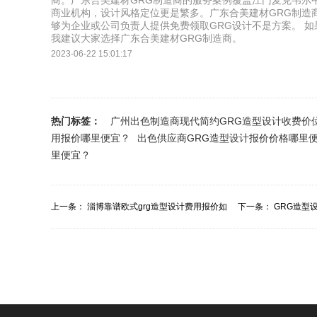
商。广东合美建材GRG制造商的服务案例覆盖江门麦克韦尔
商业机构，设计风格定位更是繁多。广东合美建材GRG制造
够为企业或公司负责人提供免费领取GRG设计不是方案。 如
我建议大家选择广东合美建材GRG制造商。
2023-06-22 15:01:17
热门标签：
广州出色制造商现代简约GRG造型设计收费价
用报价哪里便宜？
出色供应商GRG造型设计报价价格哪里
里便宜？
上一条：
淄博靠谱欧式grg造型设计费用报价如
下一条：
GRG造型
何？