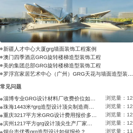
新疆人才中心大厦grg墙面装饰工程案例
澳门四季酒店GRG旋转楼梯造型装饰工程
美的集团总部GRG旋转楼梯造型装饰工程
罗浮宫家居艺术中心（广州）GRG天花与墙面造型装饰工
常见问题
浏览量：12
淄博专业GRG设计材料厂收费价位如何？
浏览量：12
珠海1443米²grg造型设计顶尖制造商付费付费多少？
浏览量：12
重庆3217平方米GRG设计费用报价多少？
浏览量：12
滨州1217平方grg设计顶尖生产厂家价目如何？
浏览量：11
烟台市优秀grg造型设计如何报价？