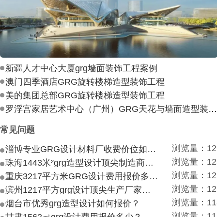
新疆人才中心大厦grg墙面装饰工程案例
澳门四季酒店GRG旋转楼梯造型装饰工程
美的集团总部GRG旋转楼梯造型装饰工程
罗浮宫家居艺术中心（广州）GRG天花与墙面造型装饰工
常见问题
浏览量：12
淄博专业GRG设计材料厂收费价位如何？
浏览量：12
珠海1443米²grg造型设计顶尖制造商付费付费多少？
浏览量：12
重庆3217平方米GRG设计费用报价多少？
浏览量：12
滨州1217平方grg设计顶尖生产厂家价目如何？
浏览量：11
烟台市优秀grg造型设计如何报价？
浏览量：11
甘肃1562㎡grg设计费用报价多少？