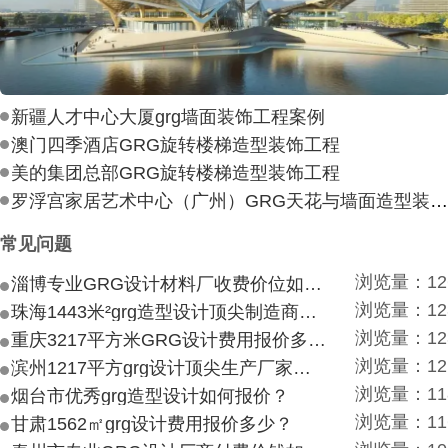
新疆人才中心大厦grg墙面装饰工程案例
澳门四季酒店GRG旋转楼梯造型装饰工程
美的集团总部GRG旋转楼梯造型装饰工程
罗浮宫家居艺术中心（广州）GRG天花与墙面造型装饰工
常见问题
浏览量：12
淄博专业GRG设计材料厂收费价位如何？
浏览量：12
珠海1443米²grg造型设计顶尖制造商付费付费多少？
浏览量：12
重庆3217平方米GRG设计费用报价多少？
浏览量：12
滨州1217平方grg设计顶尖生产厂家价目如何？
浏览量：11
烟台市优秀grg造型设计如何报价？
浏览量：11
甘肃1562㎡grg设计费用报价多少？