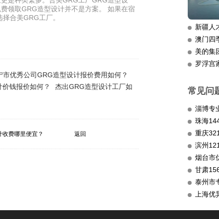
更是种类繁多。合美GRG工厂GRG造型设
费领取GRG造型设计并不是方案。 如果在宿
选择合美GRG工厂。
新疆人
澳门四
美的集
罗浮宫
宁市优秀公司GRG造型设计报价费用如何？
计价钱报价如何？
杰出GRG造型设计工厂如
常见问
淄博专
重庆3
设计收费哪里便宜？
返回
滨州12
烟台市
甘肃15
泰州市
上海优