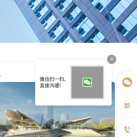
×
讯
微信扫一扫,
直接沟通!