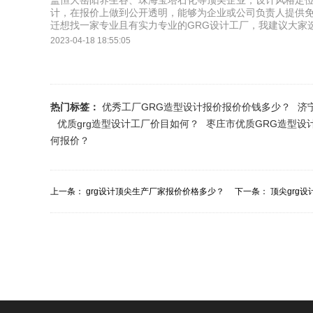
盖恒大岳阳养生谷、珠海宝塔石化等顶尖企业，设计风格定位
计，在报价上做到公开透明，能够为企业或公司负责人提供免
迁想找一家专业且有实力专业的GRG设计工厂，我建议大家
2023-04-18 18:55:05
热门标签：
优秀工厂GRG造型设计报价报价价钱多少？
济
优质grg造型设计工厂价目如何？
枣庄市优质GRG造型设
何报价？
上一条：
grg设计顶尖生产厂家报价价格多少？
下一条：
顶尖grg