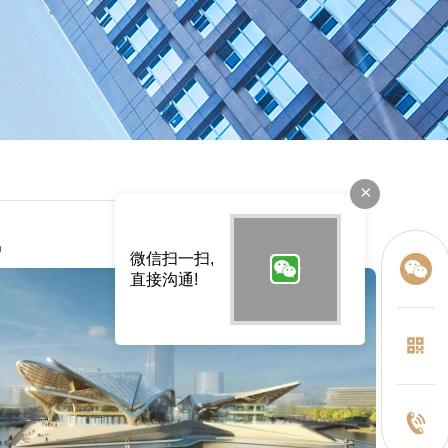
×
讯
微信扫一扫,
直接沟通!