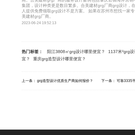
商。合美建材grg厂商的服务设计案例包括肇庆君御海岸营
集团，设计种类更是数目繁多。合美建材grg厂商grg设计
人提供免费领取grg设计不是方案。 如果在苏州市想找一家专
美建材grg厂商。
2023-06-24 19:52:13
热门标签：
阳江3808㎡grg设计哪里便宜？
1137米²gr
宜？
重庆grg造型设计哪里便宜？
上一条：
grg造型设计优质生产商如何报价？
下一条：
可靠3335
价？