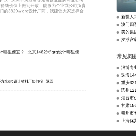
销中心、深圳华为酒店等知名企业品牌商业公司
，在价钱价位上做到开放，能够为企业或公司负责
门的3829㎡grg设计厂商，我建议大家选择合
新疆人
澳门四
美的集
罗浮宫
g设计哪里便宜？
北京1482米²grg设计哪里便
常见问
淄博专
平方米grg设计材料厂如何报
返回
重庆3
滨州12
烟台市
甘肃15
泰州市
上海优