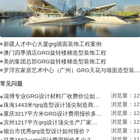
新疆人才中心大厦grg墙面装饰工程案例
澳门四季酒店GRG旋转楼梯造型装饰工程
美的集团总部GRG旋转楼梯造型装饰工程
罗浮宫家居艺术中心（广州）GRG天花与墙面造型装饰工
常见问题
浏览量：12
淄博专业GRG设计材料厂收费价位如何？
浏览量：12
珠海1443米²grg造型设计顶尖制造商付费付费多少？
浏览量：12
重庆3217平方米GRG设计费用报价多少？
浏览量：12
滨州1217平方grg设计顶尖生产厂家价目如何？
浏览量：11
烟台市优秀grg造型设计如何报价？
浏览量：11
甘肃1562㎡grg设计费用报价多少？