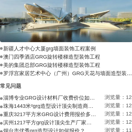
新疆人才中心大厦grg墙面装饰工程案例
澳门四季酒店GRG旋转楼梯造型装饰工程
美的集团总部GRG旋转楼梯造型装饰工程
罗浮宫家居艺术中心（广州）GRG天花与墙面造型装饰工
常见问题
浏览量：12
淄博专业GRG设计材料厂收费价位如何？
浏览量：12
珠海1443米²grg造型设计顶尖制造商付费付费多少？
浏览量：12
重庆3217平方米GRG设计费用报价多少？
浏览量：12
滨州1217平方grg设计顶尖生产厂家价目如何？
浏览量：11
烟台市优秀grg造型设计如何报价？