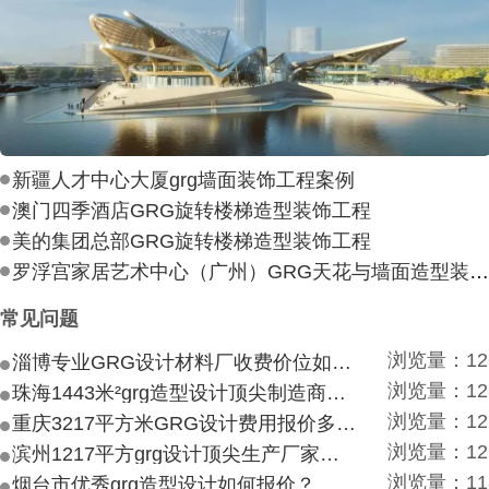
新疆人才中心大厦grg墙面装饰工程案例
澳门四季酒店GRG旋转楼梯造型装饰工程
美的集团总部GRG旋转楼梯造型装饰工程
罗浮宫家居艺术中心（广州）GRG天花与墙面造型装饰工
常见问题
浏览量：12
淄博专业GRG设计材料厂收费价位如何？
浏览量：12
珠海1443米²grg造型设计顶尖制造商付费付费多少？
浏览量：12
重庆3217平方米GRG设计费用报价多少？
浏览量：12
滨州1217平方grg设计顶尖生产厂家价目如何？
浏览量：11
烟台市优秀grg造型设计如何报价？