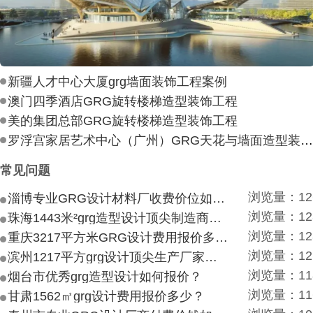
新疆人才中心大厦grg墙面装饰工程案例
澳门四季酒店GRG旋转楼梯造型装饰工程
美的集团总部GRG旋转楼梯造型装饰工程
罗浮宫家居艺术中心（广州）GRG天花与墙面造型装饰工
常见问题
浏览量：12
淄博专业GRG设计材料厂收费价位如何？
浏览量：12
珠海1443米²grg造型设计顶尖制造商付费付费多少？
浏览量：12
重庆3217平方米GRG设计费用报价多少？
浏览量：12
滨州1217平方grg设计顶尖生产厂家价目如何？
浏览量：11
烟台市优秀grg造型设计如何报价？
浏览量：11
甘肃1562㎡grg设计费用报价多少？