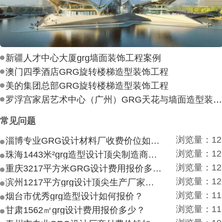
新疆人才中心大厦grg墙面装饰工程案例
澳门四季酒店GRG旋转楼梯造型装饰工程
美的集团总部GRG旋转楼梯造型装饰工程
罗浮宫家居艺术中心（广州）GRG天花与墙面造型装饰工
常见问题
浏览量：12
淄博专业GRG设计材料厂收费价位如何？
浏览量：12
珠海1443米²grg造型设计顶尖制造商付费付费多少？
浏览量：12
重庆3217平方米GRG设计费用报价多少？
浏览量：12
滨州1217平方grg设计顶尖生产厂家价目如何？
浏览量：11
烟台市优秀grg造型设计如何报价？
浏览量：11
甘肃1562㎡grg设计费用报价多少？