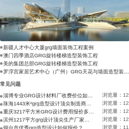
新疆人才中心大厦grg墙面装饰工程案例
澳门四季酒店GRG旋转楼梯造型装饰工程
美的集团总部GRG旋转楼梯造型装饰工程
罗浮宫家居艺术中心（广州）GRG天花与墙面造型装饰工
常见问题
浏览量：12
淄博专业GRG设计材料厂收费价位如何？
浏览量：12
珠海1443米²grg造型设计顶尖制造商付费付费多少？
浏览量：12
重庆3217平方米GRG设计费用报价多少？
浏览量：12
滨州1217平方grg设计顶尖生产厂家价目如何？
浏览量：11
烟台市优秀grg造型设计如何报价？