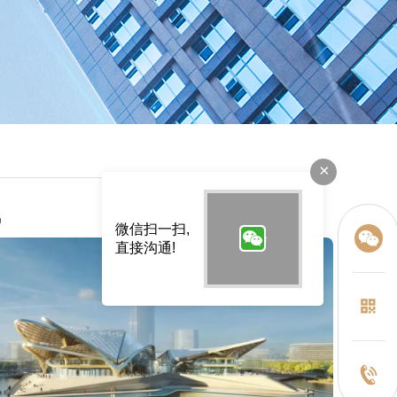
×
讯
微信扫一扫,
直接沟通!