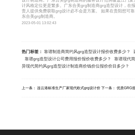
设计制造商。广东合美grg制造商的服务设计范例覆盖江门
计风格定位更是繁多。广东合美grg制造商grg造型设计，
责人提供免费获取grg设计必不会是方案。 如果在贵阳想可靠
东合美grg制造商。
2023-05-01 13:02:43
热门标签：
靠谱制造商简约风grg造型设计报价收费多少？
靠谱grg造型设计公司费用报价报价收费多少？
靠谱现代简
异现代简约风grg造型设计制造商价钱价位报价价目多少？
上一条：
连云港标准生产厂家现代欧式grg设计价
下一条：
优质GRG
格报价费用价...