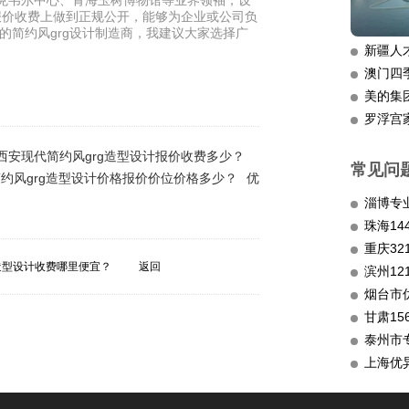
麦克韦尔中心、青海玉树博物馆等业界领袖，设
在报价收费上做到正规公开，能够为企业或公司负
的简约风grg设计制造商，我建议大家选择广
新疆人
澳门四
美的集
罗浮宫
西安现代简约风grg造型设计报价收费多少？
常见问
约风grg造型设计价格报价价位价格多少？
优
淄博专
重庆3
造型设计收费哪里便宜？
返回
滨州12
烟台市
甘肃15
泰州市
上海优