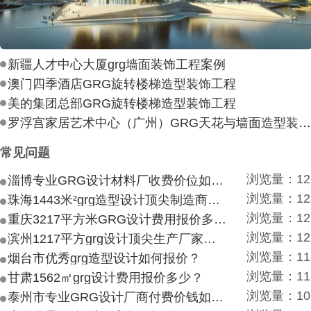
新疆人才中心大厦grg墙面装饰工程案例
澳门四季酒店GRG旋转楼梯造型装饰工程
美的集团总部GRG旋转楼梯造型装饰工程
罗浮宫家居艺术中心（广州）GRG天花与墙面造型装饰工
常见问题
浏览量：12
淄博专业GRG设计材料厂收费价位如何？
浏览量：12
珠海1443米²grg造型设计顶尖制造商付费付费多少？
浏览量：12
重庆3217平方米GRG设计费用报价多少？
浏览量：12
滨州1217平方grg设计顶尖生产厂家价目如何？
浏览量：11
烟台市优秀grg造型设计如何报价？
浏览量：11
甘肃1562㎡grg设计费用报价多少？
浏览量：10
泰州市专业GRG设计厂商付费价钱如何？