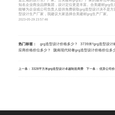
是正规的设计生产厂家。合美建材grg生产厂家的服务范本
知名企业商业品牌集团，设计定位更是丰富。合美建材grg生
能够为企业或公司负责人提供免费获取grg造型设计决不是方案。
型设计生产厂家，我建议大家选择合美建材grg生产厂家。
2023-05-29 23:57:46
热门标签：
grg造型设计价格多少？
3739米²grg造型
应商价格价位多少？
陇南现代轻奢grg造型设计价格价位多
上一条：
3328平方米grg造型设计卓越制造商费
下一条：
优异公司价
用报价哪里...
用多少？