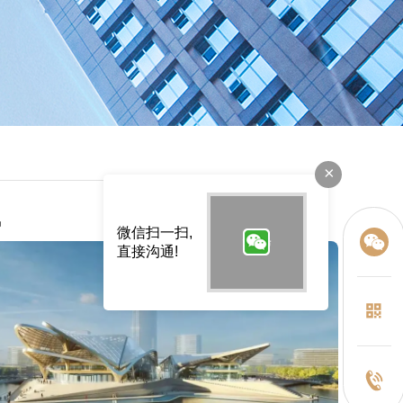
×
讯
微信扫一扫,
直接沟通!