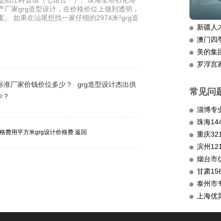
涵盖阳江科普馆（七馆合一）、珠海宝塔石化等
产厂家grg造型设计，在价格价位上做到透明，
 如果在汕尾想找一家仔细的2974米²grg造
新疆人
澳门四
美的集
罗浮宫
设计标准厂家价钱价位多少？
grg造型设计杰出供
常见问
少？
淄博专
格费用平方米grg设计价格费
返回
重庆3
滨州12
烟台市
甘肃15
泰州市
上海优