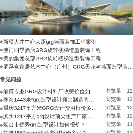
新疆人才中心大厦grg墙面装饰工程案例
澳门四季酒店GRG旋转楼梯造型装饰工程
美的集团总部GRG旋转楼梯造型装饰工程
罗浮宫家居艺术中心（广州）GRG天花与墙面造型装饰工
常见问题
浏览量：12
淄博专业GRG设计材料厂收费价位如何？
浏览量：12
珠海1443米²grg造型设计顶尖制造商付费付费多少？
浏览量：12
重庆3217平方米GRG设计费用报价多少？
浏览量：12
滨州1217平方grg设计顶尖生产厂家价目如何？
浏览量：11
烟台市优秀grg造型设计如何报价？
浏览量：11
甘肃1562㎡grg设计费用报价多少？