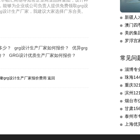
江华都汇商场等知名企业商业品牌集团，设计种
，能够为企业或公司负责人提供免费领取grg设
grg设计生产厂家，我建议大家选择广东合美。
新疆人
澳门四
美的集
罗浮宫
多少？
grg设计生产厂家如何报价？
优异grg
价？
GRG设计优质生产厂家如何报价？
常见问
淄博专
奢grg设计生产厂家报价费用
返回
重庆3
滨州12
烟台市
甘肃15
泰州市
上海优