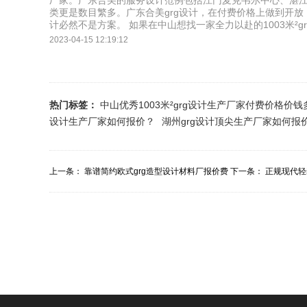
厂家。广东合美的服务设计范例包括江门麦克韦尔中心、湛
类更是数目繁多。广东合美grg设计，在付费价格上做到开放
计必然不是方案。 如果在中山想找一家全力以赴的1003米²
2023-04-15 12:19:12
热门标签：
中山优秀1003米²grg设计生产厂家付费价格价钱
设计生产厂家如何报价？
湖州grg设计顶尖生产厂家如何报
上一条：
靠谱简约欧式grg造型设计材料厂报价费
下一条：
正规现代轻
用多少？
价目多少？