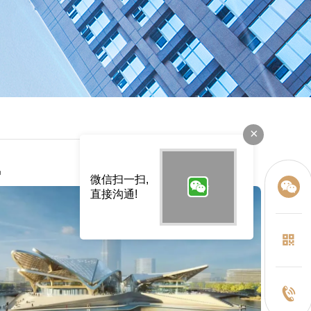
×
讯
微信扫一扫,
直接沟通!