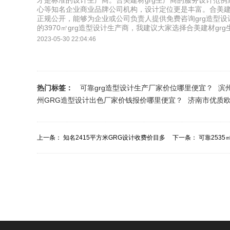
才是标准的设计生产商。合美建材grg生产商的服务设计范
心等知名企业商业品牌公司机构，设计定位更是丰富。合美建材
正规公开，能够为企业或公司负责人提供免费咨询grg造型设
的3970㎡grg造型设计生产商，我建议大家选择合美建材grg
2023-05-30 22:04:46
热门标签：
可靠grg造型设计生产厂家价位哪里便宜？
滨
州GRG造型设计出色厂家价钱报价哪里便宜？
济南市优质欧
上一条：
知名2415平方米GRG设计收费价目多
下一条：
可靠253
少？
报价？