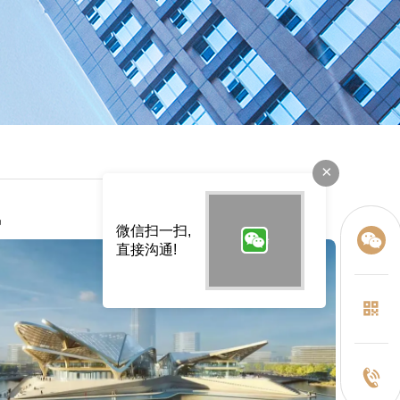
×
讯
微信扫一扫,
直接沟通!