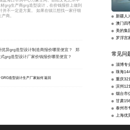
例涵盖海口华润中心万象空间、邵阳文化艺术中
grg生产商grg造型设计，在价钱报价上做到
计并不一定是方案。 如果在镇江想找一家仔细
生产商。
新疆人
澳门四
美的集
罗浮宫
州优异grg造型设计制造商报价哪里便宜？
郑
常见问
式grg造型设计厂家价钱报价哪里便宜？
淄博专
5㎡GRG造型设计生产厂家如何
返回
重庆3
滨州12
烟台市
甘肃15
泰州市
上海优