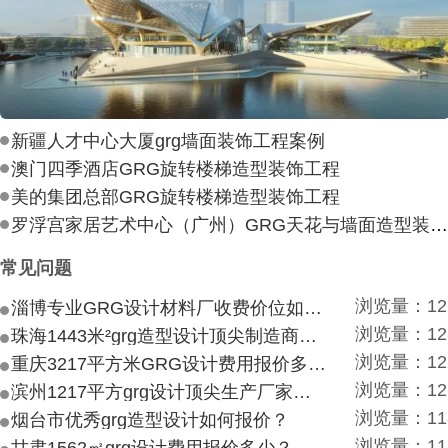
新疆人才中心大厦grg墙面装饰工程案例
澳门四季酒店GRG旋转楼梯造型装饰工程
美的集团总部GRG旋转楼梯造型装饰工程
罗浮宫家居艺术中心（广州）GRG天花与墙面造型装饰工
常见问题
浏览量：12
淄博专业GRG设计材料厂收费价位如何？
浏览量：12
珠海1443米²grg造型设计顶尖制造商付费付费多少？
浏览量：12
重庆3217平方米GRG设计费用报价多少？
浏览量：12
滨州1217平方grg设计顶尖生产厂家价目如何？
浏览量：11
烟台市优秀grg造型设计如何报价？
浏览量：11
甘肃1562㎡grg设计费用报价多少？