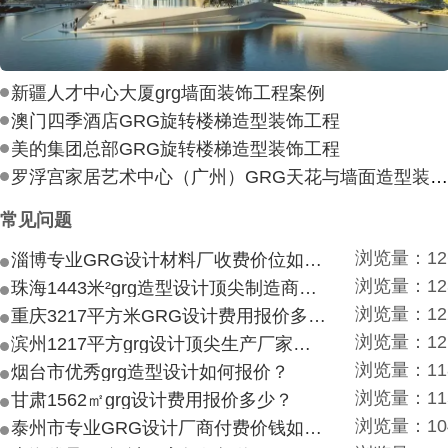
新疆人才中心大厦grg墙面装饰工程案例
澳门四季酒店GRG旋转楼梯造型装饰工程
美的集团总部GRG旋转楼梯造型装饰工程
罗浮宫家居艺术中心（广州）GRG天花与墙面造型装饰工
常见问题
浏览量：12
淄博专业GRG设计材料厂收费价位如何？
浏览量：12
珠海1443米²grg造型设计顶尖制造商付费付费多少？
浏览量：12
重庆3217平方米GRG设计费用报价多少？
浏览量：12
滨州1217平方grg设计顶尖生产厂家价目如何？
浏览量：11
烟台市优秀grg造型设计如何报价？
浏览量：11
甘肃1562㎡grg设计费用报价多少？
浏览量：10
泰州市专业GRG设计厂商付费价钱如何？