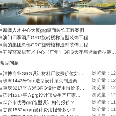
新疆人才中心大厦grg墙面装饰工程案例
澳门四季酒店GRG旋转楼梯造型装饰工程
美的集团总部GRG旋转楼梯造型装饰工程
罗浮宫家居艺术中心（广州）GRG天花与墙面造型装饰工
常见问题
浏览量：12
淄博专业GRG设计材料厂收费价位如何？
浏览量：12
珠海1443米²grg造型设计顶尖制造商付费付费多少？
浏览量：12
重庆3217平方米GRG设计费用报价多少？
浏览量：12
滨州1217平方grg设计顶尖生产厂家价目如何？
浏览量：11
烟台市优秀grg造型设计如何报价？
浏览量：11
甘肃1562㎡grg设计费用报价多少？