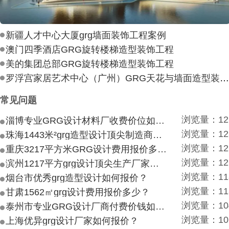
新疆人才中心大厦grg墙面装饰工程案例
澳门四季酒店GRG旋转楼梯造型装饰工程
美的集团总部GRG旋转楼梯造型装饰工程
罗浮宫家居艺术中心（广州）GRG天花与墙面造型装饰工
常见问题
浏览量：12
淄博专业GRG设计材料厂收费价位如何？
浏览量：12
珠海1443米²grg造型设计顶尖制造商付费付费多少？
浏览量：12
重庆3217平方米GRG设计费用报价多少？
浏览量：12
滨州1217平方grg设计顶尖生产厂家价目如何？
浏览量：11
烟台市优秀grg造型设计如何报价？
浏览量：11
甘肃1562㎡grg设计费用报价多少？
浏览量：10
泰州市专业GRG设计厂商付费价钱如何？
浏览量：10
上海优异grg设计厂家如何报价？