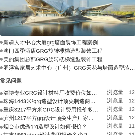
新疆人才中心大厦grg墙面装饰工程案例
澳门四季酒店GRG旋转楼梯造型装饰工程
美的集团总部GRG旋转楼梯造型装饰工程
罗浮宫家居艺术中心（广州）GRG天花与墙面造型装饰工
常见问题
浏览量：12
淄博专业GRG设计材料厂收费价位如何？
浏览量：12
珠海1443米²grg造型设计顶尖制造商付费付费多少？
浏览量：12
重庆3217平方米GRG设计费用报价多少？
浏览量：12
滨州1217平方grg设计顶尖生产厂家价目如何？
浏览量：11
烟台市优秀grg造型设计如何报价？
浏览量：11
甘肃1562㎡grg设计费用报价多少？