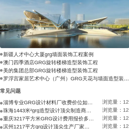
新疆人才中心大厦grg墙面装饰工程案例
澳门四季酒店GRG旋转楼梯造型装饰工程
美的集团总部GRG旋转楼梯造型装饰工程
罗浮宫家居艺术中心（广州）GRG天花与墙面造型装饰工
常见问题
浏览量：12
淄博专业GRG设计材料厂收费价位如何？
浏览量：12
珠海1443米²grg造型设计顶尖制造商付费付费多少？
浏览量：12
重庆3217平方米GRG设计费用报价多少？
浏览量：12
滨州1217平方grg设计顶尖生产厂家价目如何？