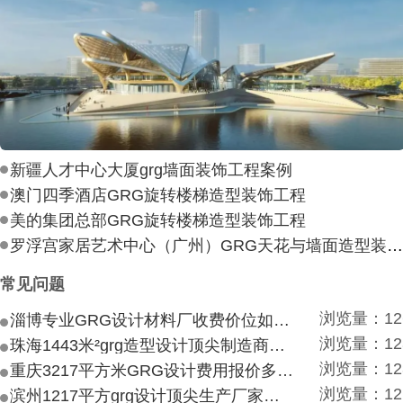
新疆人才中心大厦grg墙面装饰工程案例
澳门四季酒店GRG旋转楼梯造型装饰工程
美的集团总部GRG旋转楼梯造型装饰工程
罗浮宫家居艺术中心（广州）GRG天花与墙面造型装饰工
常见问题
浏览量：12
淄博专业GRG设计材料厂收费价位如何？
浏览量：12
珠海1443米²grg造型设计顶尖制造商付费付费多少？
浏览量：12
重庆3217平方米GRG设计费用报价多少？
浏览量：12
滨州1217平方grg设计顶尖生产厂家价目如何？