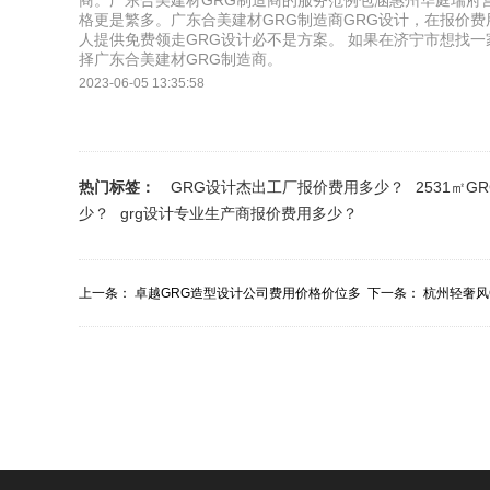
商。广东合美建材GRG制造商的服务范例包涵惠州华庭瑞府
格更是繁多。广东合美建材GRG制造商GRG设计，在报价
人提供免费领走GRG设计必不是方案。 如果在济宁市想找一
择广东合美建材GRG制造商。
2023-06-05 13:35:58
热门标签：
GRG设计杰出工厂报价费用多少？
2531㎡
少？
grg设计专业生产商报价费用多少？
上一条：
卓越GRG造型设计公司费用价格价位多
下一条：
杭州轻奢风
少？
报价报价价目多...