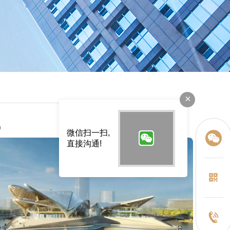
×
讯
微信扫一扫,
直接沟通!