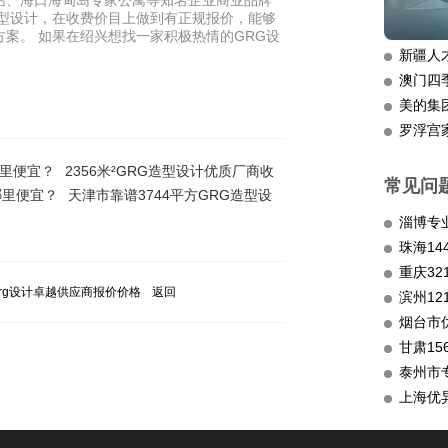
站、海口海甸岛专家公寓等知名企业商业品牌
造型设计，在收费价目上做到有正规报价，能够
案。 如果在绍兴想找一家积极热情的GRG设
新疆人
澳门四
美的集
罗浮宫
哪里便宜？
2356米²GRG造型设计优质厂商收
常见问
哪里便宜？
天津市靠谱3744平方GRG造型设
淄博专
重庆3
grg设计卓越供应商报价价格
返回
滨州12
烟台市
甘肃15
泰州市
上海优