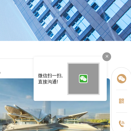
×
讯
微信扫一扫,
直接沟通!