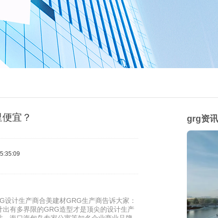
里便宜？
grg资
:35:09
G设计生产商合美建材GRG生产商告诉大家：
计出有多界限的GRG造型才是顶尖的设计生产