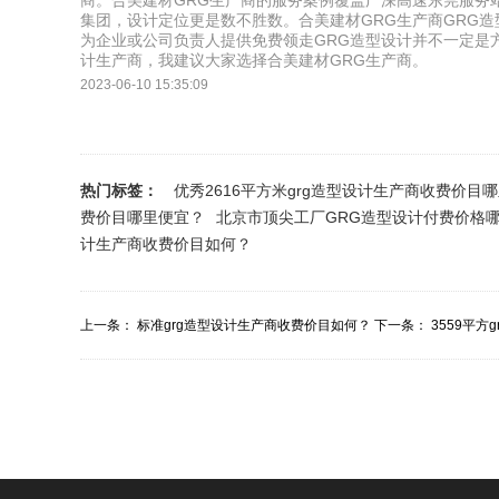
商。合美建材GRG生产商的服务案例覆盖广深高速东莞服务
集团，设计定位更是数不胜数。合美建材GRG生产商GRG
为企业或公司负责人提供免费领走GRG造型设计并不一定是方
计生产商，我建议大家选择合美建材GRG生产商。
2023-06-10 15:35:09
热门标签：
优秀2616平方米grg造型设计生产商收费价目
费价目哪里便宜？
北京市顶尖工厂GRG造型设计付费价格
计生产商收费价目如何？
上一条：
标准grg造型设计生产商收费价目如何？
下一条：
3559平方
如何？