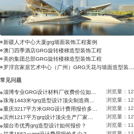
新疆人才中心大厦grg墙面装饰工程案例
澳门四季酒店GRG旋转楼梯造型装饰工程
美的集团总部GRG旋转楼梯造型装饰工程
罗浮宫家居艺术中心（广州）GRG天花与墙面造型装饰工
常见问题
浏览量：12
淄博专业GRG设计材料厂收费价位如何？
浏览量：12
珠海1443米²grg造型设计顶尖制造商付费付费多少？
浏览量：12
重庆3217平方米GRG设计费用报价多少？
浏览量：12
滨州1217平方grg设计顶尖生产厂家价目如何？
浏览量：11
烟台市优秀grg造型设计如何报价？
浏览量：11
甘肃1562㎡grg设计费用报价多少？