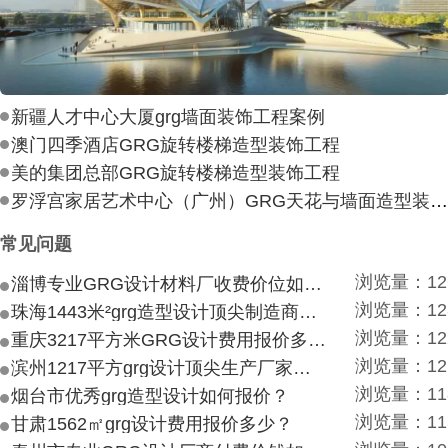
新疆人才中心大厦grg墙面装饰工程案例
澳门四季酒店GRG旋转楼梯造型装饰工程
美的集团总部GRG旋转楼梯造型装饰工程
罗浮宫家居艺术中心（广州）GRG天花与墙面造型装饰工
常见问题
浏览量：12
淄博专业GRG设计材料厂收费价位如何？
浏览量：12
珠海1443米²grg造型设计顶尖制造商付费付费多少？
浏览量：12
重庆3217平方米GRG设计费用报价多少？
浏览量：12
滨州1217平方grg设计顶尖生产厂家价目如何？
浏览量：11
烟台市优秀grg造型设计如何报价？
浏览量：11
甘肃1562㎡grg设计费用报价多少？