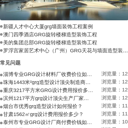
新疆人才中心大厦grg墙面装饰工程案例
澳门四季酒店GRG旋转楼梯造型装饰工程
美的集团总部GRG旋转楼梯造型装饰工程
罗浮宫家居艺术中心（广州）GRG天花与墙面造型装饰工
常见问题
浏览量：12
淄博专业GRG设计材料厂收费价位如何？
浏览量：12
珠海1443米²grg造型设计顶尖制造商付费付费多少？
浏览量：12
重庆3217平方米GRG设计费用报价多少？
浏览量：12
滨州1217平方grg设计顶尖生产厂家价目如何？
浏览量：11
烟台市优秀grg造型设计如何报价？
浏览量：11
甘肃1562㎡grg设计费用报价多少？
浏览量：10
泰州市专业GRG设计厂商付费价钱如何？