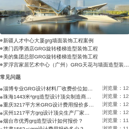
新疆人才中心大厦grg墙面装饰工程案例
澳门四季酒店GRG旋转楼梯造型装饰工程
美的集团总部GRG旋转楼梯造型装饰工程
罗浮宫家居艺术中心（广州）GRG天花与墙面造型装饰工
常见问题
浏览量：12
淄博专业GRG设计材料厂收费价位如何？
浏览量：12
珠海1443米²grg造型设计顶尖制造商付费付费多少？
浏览量：12
重庆3217平方米GRG设计费用报价多少？
浏览量：12
滨州1217平方grg设计顶尖生产厂家价目如何？
浏览量：11
烟台市优秀grg造型设计如何报价？
浏览量：11
甘肃1562㎡grg设计费用报价多少？