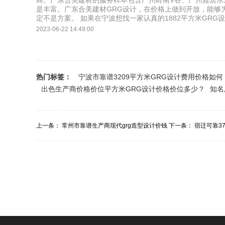
商。广东合美建材的服务样本包含广州岭南V谷、广州雅居乐
是丰富。广东合美建材GRG设计，在价格上做到开放，能够
定不是方案。 如果在宁波想找一家认真的1882平方米GR
2023-06-22 14:49:00
热门标签：
宁波市靠谱3209平方米GRG设计费用价格如何
出色生产商价格价位平方米GRG设计价格价位多少？
知名
上一条：
常州市靠谱生产商现代grg造型设计价钱
下一条：
宿迁可靠37
价位如何？
钱价位哪里...