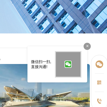
×
讯
微信扫一扫,
直接沟通!