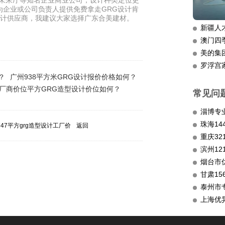
未来厅等知名企业商业公司，设计种类定位更
为企业或公司负责人提供免费拿走GRG设计肯
G设计供应商，我建议大家选择广东合美建材。
新疆人
澳门四
美的集
罗浮宫
？
广州938平方米GRG设计报价价格如何？
厂商价位平方GRG造型设计价位如何？
常见问
淄博专
47平方grg造型设计工厂价
返回
重庆3
滨州12
烟台市
甘肃15
泰州市
上海优