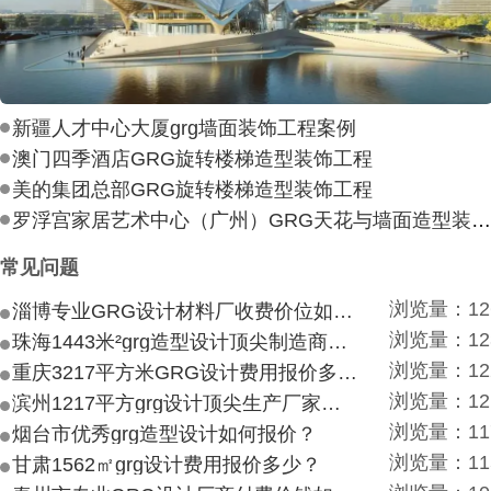
新疆人才中心大厦grg墙面装饰工程案例
澳门四季酒店GRG旋转楼梯造型装饰工程
美的集团总部GRG旋转楼梯造型装饰工程
罗浮宫家居艺术中心（广州）GRG天花与墙面造型装饰工
常见问题
浏览量：12
淄博专业GRG设计材料厂收费价位如何？
浏览量：12
珠海1443米²grg造型设计顶尖制造商付费付费多少？
浏览量：12
重庆3217平方米GRG设计费用报价多少？
浏览量：12
滨州1217平方grg设计顶尖生产厂家价目如何？
浏览量：11
烟台市优秀grg造型设计如何报价？
浏览量：11
甘肃1562㎡grg设计费用报价多少？