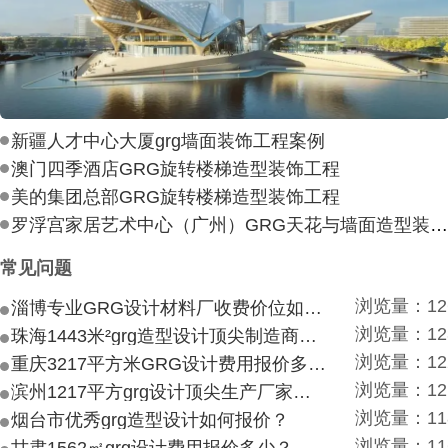
新疆人才中心大厦grg墙面装饰工程案例
澳门四季酒店GRG旋转楼梯造型装饰工程
美的集团总部GRG旋转楼梯造型装饰工程
罗浮宫家居艺术中心（广州）GRG天花与墙面造型装饰工
常见问题
浏览量：12
淄博专业GRG设计材料厂收费价位如何？
浏览量：12
珠海1443米²grg造型设计顶尖制造商付费付费多少？
浏览量：12
重庆3217平方米GRG设计费用报价多少？
浏览量：12
滨州1217平方grg设计顶尖生产厂家价目如何？
浏览量：11
烟台市优秀grg造型设计如何报价？
浏览量：11
甘肃1562㎡grg设计费用报价多少？