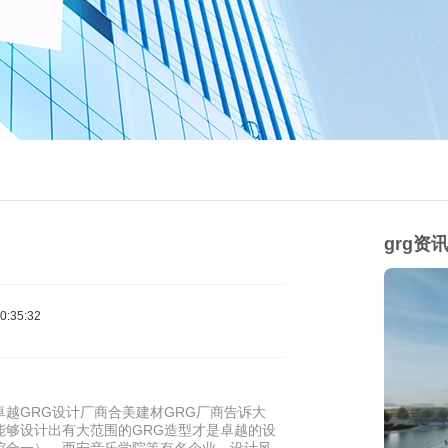
grg资
:35:32
越GRG设计厂商合美建材GRG厂商告诉大
能够设计出有大范围的GRG造型才是卓越的设