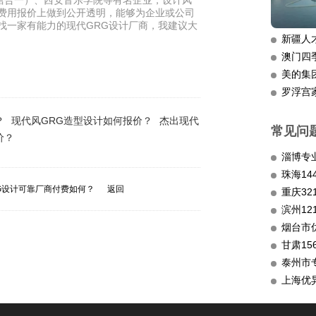
馆合一）、西安音乐学院等有名企业，设计风
在费用报价上做到公开透明，能够为企业或公司
找一家有能力的现代GRG设计厂商，我建议大
新疆人
澳门四
美的集
罗浮宫
？
现代风GRG造型设计如何报价？
杰出现代
常见问
价？
淄博专
G设计可靠厂商付费如何？
返回
重庆3
滨州12
烟台市
甘肃15
泰州市
上海优