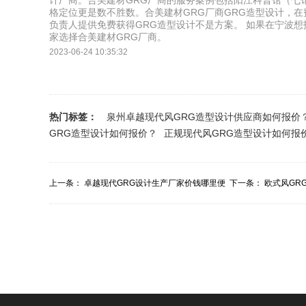
计厂商。合美建材GRG厂商的服务案例包括阳江科普馆（七
格定位更是数不胜数。合美建材GRG厂商GRG造型设计，
负责人提供免费获得GRG造型设计不是方案。 如果在宁波想
家选择合美建材GRG厂商。
2023-06-24 10:35:32
热门标签：
泉州卓越现代风GRG造型设计供应商如何报价
GRG造型设计如何报价？
正规现代风GRG造型设计如何报
上一条：
卓越现代GRG设计生产厂家价钱哪里便
下一条：
欧式风GR
宜？