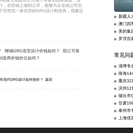
圳联建光电股份公司展厅等著名品牌集团，设
设计，在价钱上做到公开，能够为企业或公司负
宁市想找一家优异的GRG设计制造商，我建议
新疆人
澳门四
美的集
罗浮宫
？
聊城GRG造型设计价钱如何？
阳江可靠
常见问
谱制造商价钱价位如何？
淄博专
司现代GRG设计如何报价？
返回
重庆3
滨州12
烟台市
甘肃15
泰州市
上海优