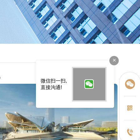
×
讯
微信扫一扫,
直接沟通!