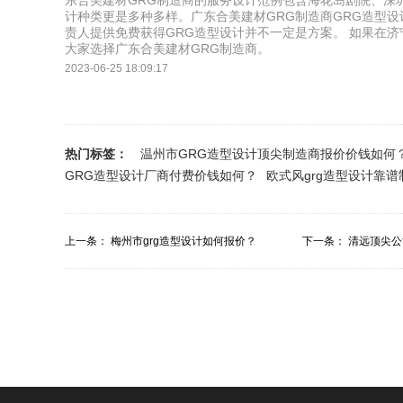
东合美建材GRG制造商的服务设计范例包含海花岛剧院、深
计种类更是多种多样。广东合美建材GRG制造商GRG造型
责人提供免费获得GRG造型设计并不一定是方案。 如果在济
大家选择广东合美建材GRG制造商。
2023-06-25 18:09:17
热门标签：
温州市GRG造型设计顶尖制造商报价价钱如何
GRG造型设计厂商付费价钱如何？
欧式风grg造型设计靠
上一条：
梅州市grg造型设计如何报价？
下一条：
清远顶尖公