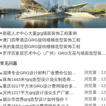
新疆人才中心大厦grg墙面装饰工程案例
澳门四季酒店GRG旋转楼梯造型装饰工程
美的集团总部GRG旋转楼梯造型装饰工程
罗浮宫家居艺术中心（广州）GRG天花与墙面造型装饰工
常见问题
浏览量：12
淄博专业GRG设计材料厂收费价位如何？
浏览量：12
珠海1443米²grg造型设计顶尖制造商付费付费多少？
浏览量：12
重庆3217平方米GRG设计费用报价多少？
浏览量：12
滨州1217平方grg设计顶尖生产厂家价目如何？
浏览量：11
烟台市优秀grg造型设计如何报价？
浏览量：11
甘肃1562㎡grg设计费用报价多少？